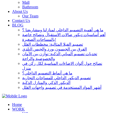
Mall
Bathroom
About Us
Our Team
Contact Us
BLOG
ما هي أهمية التصميم الداخلي لمنازلنا ومشاريعنا ؟
أهم أساسيات ديكور صالات الاستقبال ونصائح خاصة
بالمساحات الصغيرة!
تصميم الفيلا المثالية: مخططات الفلل
الفرق بين الجبسون بورد والجبس البلدي
تحديات تصميم المباني الذكية: توازن بين الأمان
والخصوصية والراحة
نصائح حول ألوان الاضاءات المناسبة لكل ركن في
منزل
ما هي أنماط التصميم الداخلي؟
تصميم الديكور الداخلي للمساحات التجارية
الديكور الذكي والمنازل الذكية
أشهر المواد المستخدمة في تصميم واجهات الفلل
Home
WORK