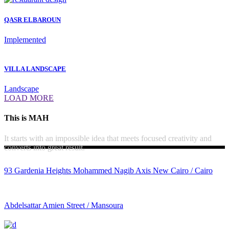
QASR ELBAROUN
Implemented
VILLA LANDSCAPE
Landscape
LOAD MORE
This is MAH
It starts with an impossible idea that meets focused creativity and
converts into great result.
93 Gardenia Heights Mohammed Nagib Axis New Cairo / Cairo
Abdelsattar Amien Street / Mansoura