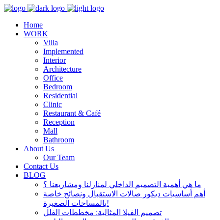
Home
WORK
Villa
Implemented
Interior
Architecture
Office
Bedroom
Residential
Clinic
Restaurant & Café
Reception
Mall
Bathroom
About Us
Our Team
Contact Us
BLOG
ما هي أهمية التصميم الداخلي لمنازلنا ومشاريعنا ؟
أهم أساسيات ديكور صالات الاستقبال ونصائح خاصة
بالمساحات الصغيرة!
تصميم الفيلا المثالية: مخططات الفلل