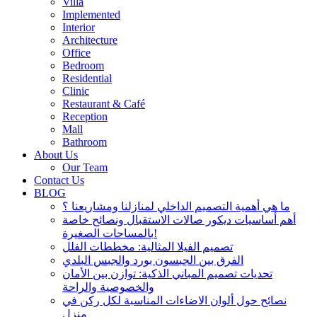
Villa
Implemented
Interior
Architecture
Office
Bedroom
Residential
Clinic
Restaurant & Café
Reception
Mall
Bathroom
About Us
Our Team
Contact Us
BLOG
ما هي أهمية التصميم الداخلي لمنازلنا ومشاريعنا ؟
أهم أساسيات ديكور صالات الاستقبال ونصائح خاصة
بالمساحات الصغيرة!
تصميم الفيلا المثالية: مخططات الفلل
الفرق بين الجبسون بورد والجبس البلدي
تحديات تصميم المباني الذكية: توازن بين الأمان
والخصوصية والراحة
نصائح حول ألوان الاضاءات المناسبة لكل ركن في
منزل