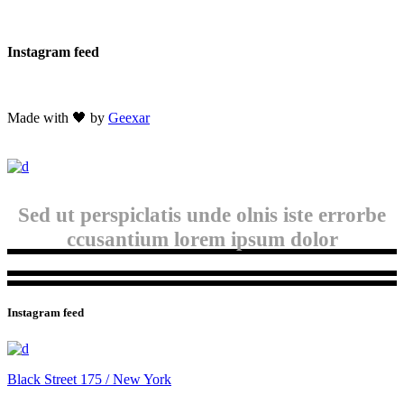
Instagram feed
Made with 🖤 by
Geexar
Sed ut perspiclatis unde olnis iste errorbe
ccusantium lorem ipsum dolor
Instagram feed
Black Street 175 / New York