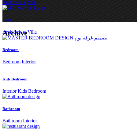
Architecture
Mall
Villa
Archive
Architecture
Villa
Bedroom
Bedroom
Interior
Kids Bedroom
Interior
Kids Bedroom
Bathroom
Bathroom
Interior