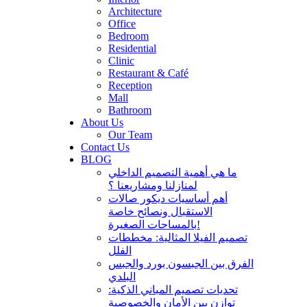
Architecture
Office
Bedroom
Residential
Clinic
Restaurant & Café
Reception
Mall
Bathroom
About Us
Our Team
Contact Us
BLOG
ما هي أهمية التصميم الداخلي
لمنازلنا ومشاريعنا ؟
أهم أساسيات ديكور صالات
الاستقبال ونصائح خاصة
بالمساحات الصغيرة!
تصميم الفيلا المثالية: مخططات
الفلل
الفرق بين الجبسون بورد والجبس
البلدي
تحديات تصميم المباني الذكية:
توازن بين الأمان والخصوصية