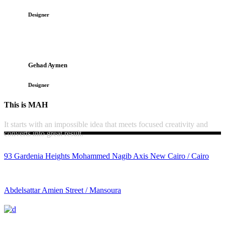
Designer
Gehad Aymen
Designer
This is MAH
It starts with an impossible idea that meets focused creativity and
converts into great result.
93 Gardenia Heights Mohammed Nagib Axis New Cairo / Cairo
Abdelsattar Amien Street / Mansoura