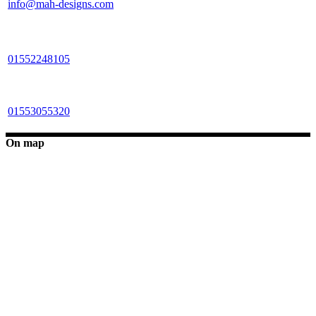
info@mah-designs.com
01552248105
01553055320
On map