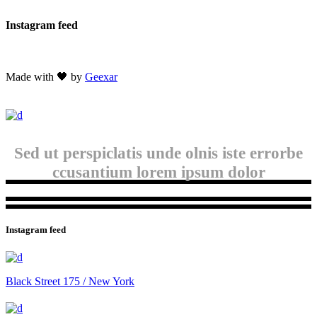
Instagram feed
Made with 🖤 by
Geexar
Sed ut perspiclatis unde olnis iste errorbe
ccusantium lorem ipsum dolor
Instagram feed
Black Street 175 / New York