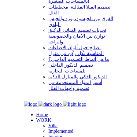
بالمساحات الصغيرة!
تصميم الفيلا المثالية: مخططات
الفلل
الفرق بين الجبسون بورد والجبس
البلدي
تحديات تصميم المباني الذكية:
توازن بين الأمان والخصوصية
والراحة
نصائح حول ألوان الاضاءات
المناسبة لكل ركن في منزل
ما هي أنماط التصميم الداخلي؟
تصميم الديكور الداخلي
للمساحات التجارية
الديكور الذكي والمنازل الذكية
أشهر المواد المستخدمة في
تصميم واجهات الفلل
Home
WORK
Villa
Implemented
Interior