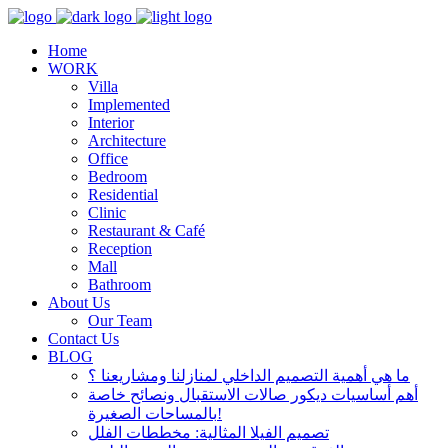
Home
WORK
Villa
Implemented
Interior
Architecture
Office
Bedroom
Residential
Clinic
Restaurant & Café
Reception
Mall
Bathroom
About Us
Our Team
Contact Us
BLOG
ما هي أهمية التصميم الداخلي لمنازلنا ومشاريعنا ؟
أهم أساسيات ديكور صالات الاستقبال ونصائح خاصة
بالمساحات الصغيرة!
تصميم الفيلا المثالية: مخططات الفلل