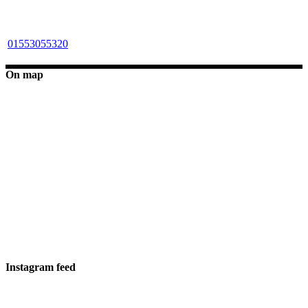
01553055320
On map
Instagram feed