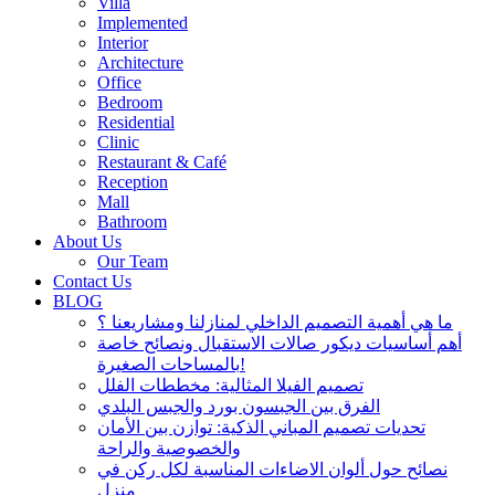
Villa
Implemented
Interior
Architecture
Office
Bedroom
Residential
Clinic
Restaurant & Café
Reception
Mall
Bathroom
About Us
Our Team
Contact Us
BLOG
ما هي أهمية التصميم الداخلي لمنازلنا ومشاريعنا ؟
أهم أساسيات ديكور صالات الاستقبال ونصائح خاصة
بالمساحات الصغيرة!
تصميم الفيلا المثالية: مخططات الفلل
الفرق بين الجبسون بورد والجبس البلدي
تحديات تصميم المباني الذكية: توازن بين الأمان
والخصوصية والراحة
نصائح حول ألوان الاضاءات المناسبة لكل ركن في
منزل