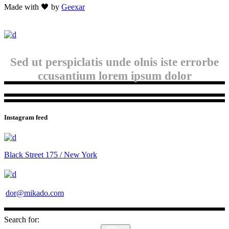
Made with 🖤 by
Geexar
Sed ut perspiclatis unde olnis iste errorbe
ccusantium lorem ipsum dolor
Instagram feed
Black Street 175 / New York
dor@mikado.com
Search for: