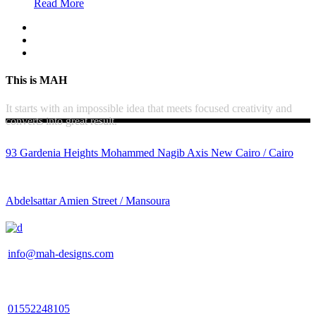
Read More
This is MAH
It starts with an impossible idea that meets focused creativity and
converts into great result.
93 Gardenia Heights Mohammed Nagib Axis New Cairo / Cairo
Abdelsattar Amien Street / Mansoura
info@mah-designs.com
01552248105