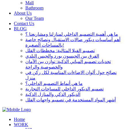
Mall
Bathroom
About Us
Our Team
Contact Us
BLOG
ما هي أهمية التصميم الداخلي لمنازلنا ومشاريعنا ؟
أهم أساسيات ديكور صالات الاستقبال ونصائح خاصة
بالمساحات الصغيرة!
تصميم الفيلا المثالية: مخططات الفلل
الفرق بين الجبسون بورد والجبس البلدي
تحديات تصميم المباني الذكية: توازن بين الأمان
والخصوصية والراحة
نصائح حول ألوان الاضاءات المناسبة لكل ركن في
منزل
ما هي أنماط التصميم الداخلي؟
تصميم الديكور الداخلي للمساحات التجارية
الديكور الذكي والمنازل الذكية
أشهر المواد المستخدمة في تصميم واجهات الفلل
Home
WORK