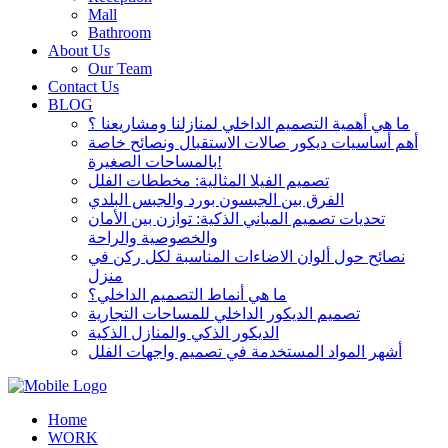
Mall
Bathroom
About Us
Our Team
Contact Us
BLOG
ما هي أهمية التصميم الداخلي لمنازلنا ومشاريعنا ؟
أهم أساسيات ديكور صالات الاستقبال ونصائح خاصة
بالمساحات الصغيرة!
تصميم الفيلا المثالية: مخططات الفلل
الفرق بين الجبسون بورد والجبس البلدي
تحديات تصميم المباني الذكية: توازن بين الأمان
والخصوصية والراحة
نصائح حول ألوان الاضاءات المناسبة لكل ركن في
منزل
ما هي أنماط التصميم الداخلي؟
تصميم الديكور الداخلي للمساحات التجارية
الديكور الذكي والمنازل الذكية
أشهر المواد المستخدمة في تصميم واجهات الفلل
Home
WORK