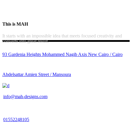
This is MAH
It starts with an impossible idea that meets focused creativity and
converts into great result.
93 Gardenia Heights Mohammed Nagib Axis New Cairo / Cairo
Abdelsattar Amien Street / Mansoura
info@mah-designs.com
01552248105