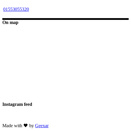
01553055320
On map
Instagram feed
Made with 🖤 by
Geexar