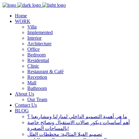
Home
WORK
Villa
Implemented
Interior
Architecture
Office
Bedroom
Residential
Clinic
Restaurant & Café
Reception
Mall
Bathroom
About Us
Our Team
Contact Us
BLOG
ما هي أهمية التصميم الداخلي لمنازلنا ومشاريعنا ؟
أهم أساسيات ديكور صالات الاستقبال ونصائح خاصة
بالمساحات الصغيرة!
تصميم الفيلا المثالية: مخططات الفلل