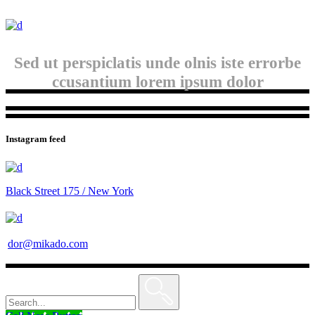
Sed ut perspiclatis unde olnis iste errorbe
ccusantium lorem ipsum dolor
Instagram feed
Black Street 175 / New York
dor@mikado.com