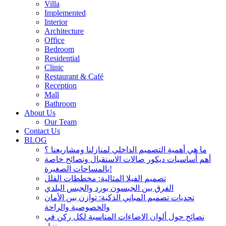
Villa
Implemented
Interior
Architecture
Office
Bedroom
Residential
Clinic
Restaurant & Café
Reception
Mall
Bathroom
About Us
Our Team
Contact Us
BLOG
ما هي أهمية التصميم الداخلي لمنازلنا ومشاريعنا ؟
أهم أساسيات ديكور صالات الاستقبال ونصائح خاصة
بالمساحات الصغيرة!
تصميم الفيلا المثالية: مخططات الفلل
الفرق بين الجبسون بورد والجبس البلدي
تحديات تصميم المباني الذكية: توازن بين الأمان
والخصوصية والراحة
نصائح حول ألوان الاضاءات المناسبة لكل ركن في