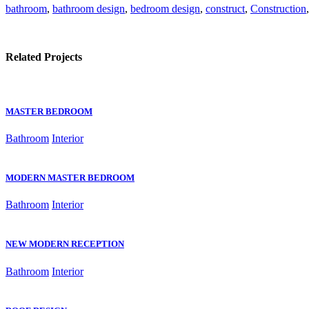
bathroom
,
bathroom design
,
bedroom design
,
construct
,
Construction
Related Projects
MASTER BEDROOM
Bathroom
Interior
MODERN MASTER BEDROOM
Bathroom
Interior
NEW MODERN RECEPTION
Bathroom
Interior