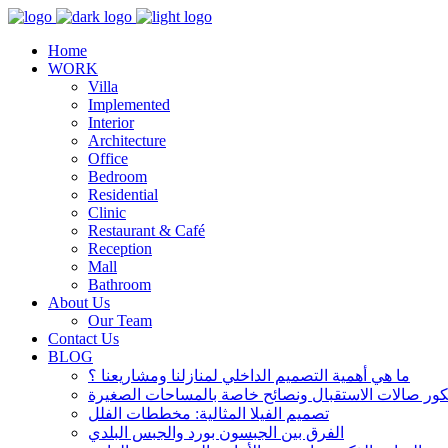
Home
WORK
Villa
Implemented
Interior
Architecture
Office
Bedroom
Residential
Clinic
Restaurant & Café
Reception
Mall
Bathroom
About Us
Our Team
Contact Us
BLOG
ما هي أهمية التصميم الداخلي لمنازلنا ومشاريعنا ؟
تصميم الفيلا المثالية: مخططات الفلل
الفرق بين الجبسون بورد والجبس البلدي