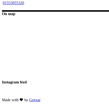
01553055320
On map
Instagram feed
Made with 🖤 by
Geexar