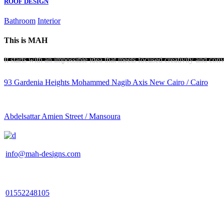
ROOF DESIGN
Bathroom
Interior
This is MAH
It starts with an impossible idea that meets focused creativity and conve
93 Gardenia Heights Mohammed Nagib Axis New Cairo / Cairo
Abdelsattar Amien Street / Mansoura
info@mah-designs.com
01552248105