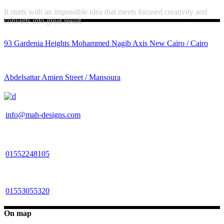
It starts with an impossible idea that meets focused creativity and
converts into great result.
93 Gardenia Heights Mohammed Nagib Axis New Cairo / Cairo
Abdelsattar Amien Street / Mansoura
info@mah-designs.com
01552248105
01553055320
On map