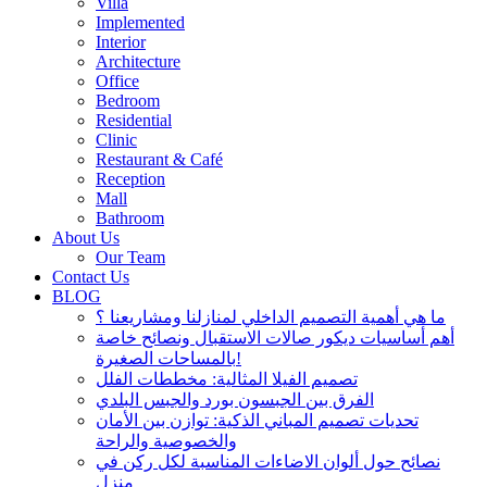
Villa
Implemented
Interior
Architecture
Office
Bedroom
Residential
Clinic
Restaurant & Café
Reception
Mall
Bathroom
About Us
Our Team
Contact Us
BLOG
ما هي أهمية التصميم الداخلي لمنازلنا ومشاريعنا ؟
أهم أساسيات ديكور صالات الاستقبال ونصائح خاصة
بالمساحات الصغيرة!
تصميم الفيلا المثالية: مخططات الفلل
الفرق بين الجبسون بورد والجبس البلدي
تحديات تصميم المباني الذكية: توازن بين الأمان
والخصوصية والراحة
نصائح حول ألوان الاضاءات المناسبة لكل ركن في
منزل