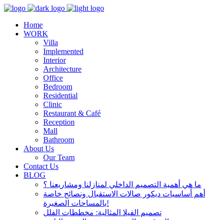
Home
WORK
Villa
Implemented
Interior
Architecture
Office
Bedroom
Residential
Clinic
Restaurant & Café
Reception
Mall
Bathroom
About Us
Our Team
Contact Us
BLOG
ما هي أهمية التصميم الداخلي لمنازلنا ومشاريعنا ؟
أهم أساسيات ديكور صالات الاستقبال ونصائح خاصة
بالمساحات الصغيرة!
تصميم الفيلا المثالية: مخططات الفلل