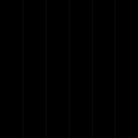
mod temp or incit gravida nibh veles
velit auctor aliq uet. Aenean
sollicitudin, lorem auci elit conses
quat ipsutist em niuis sed odio sit
amet nibh vulputate cursu s a
sitmet.
READ MORE