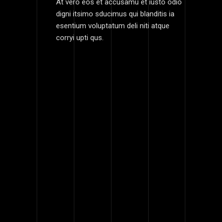
At vero eos et accusamu et iusto odio
digni itsimo sducimus qui blanditis ia
esentium voluptatum deli niti atque
corryi upti qus.
ABOUT OUR
COMPANY
Lorem ipsum dolor sit amdoet,
cosem ctetur adipiscing elit de usti