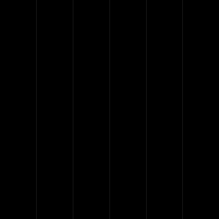
Nam libero tempore
Et harum quidem utum
Lorem ipsum dolor
Dolor lorem ipsum