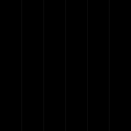
ducimus qui blandi tiis
praepturi sint occaecati
cupiditate non provident,
similique sunt inc ulpa qui
officia deserunt mollitia animi,
id est laborum fugat facilis
estet.
Dolor lorem ipsum
Quidem utum et harum
Nam libero tempore
Lorem ipsum dolor
Nam libero tempore
Et harum quidem utum
Lorem ipsum dolor