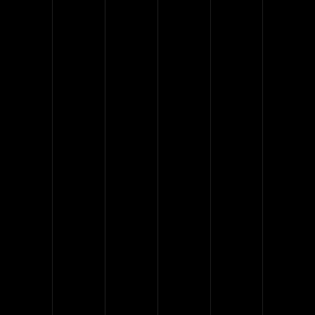
Dolor lorem ipsum
At vero eos et accusamus et
iusto odio dignissimos
ducimus qui blandi tiis
praepturi sint occaecati
cupiditate non provident,
similique sunt inc ulpa qui
officia deserunt mollitia animi,
id est laborum fugat facilis
estet.
Dolor lorem ipsum
Quidem utum et harum
Nam libero tempore
Lorem ipsum dolor