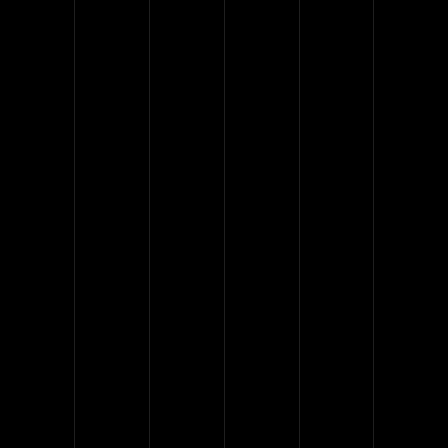
OUR WORK
CONCEPT
OUR HISTORY
At vero eos et accusamus et
iusto odio dignissimos
ducimus qui blandi tiis
praepturi sint occaecati
cupiditate non provident,
similique sunt inc ulpa qui
officia deserunt mollitia animi,