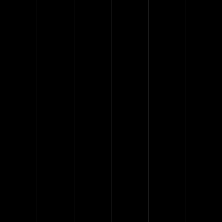
id est laborum fugat facilis
estet.
Dolor lorem ipsum
Quidem utum et harum
Nam libero tempore
Lorem ipsum dolor
Nam libero tempore
Et harum quidem utum
Lorem ipsum dolor
Dolor lorem ipsum
At vero eos et accusamus et
iusto odio dignissimos