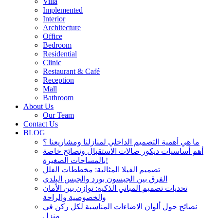
Villa
Implemented
Interior
Architecture
Office
Bedroom
Residential
Clinic
Restaurant & Café
Reception
Mall
Bathroom
About Us
Our Team
Contact Us
BLOG
ما هي أهمية التصميم الداخلي لمنازلنا ومشاريعنا ؟
أهم أساسيات ديكور صالات الاستقبال ونصائح خاصة
بالمساحات الصغيرة!
تصميم الفيلا المثالية: مخططات الفلل
الفرق بين الجبسون بورد والجبس البلدي
تحديات تصميم المباني الذكية: توازن بين الأمان
والخصوصية والراحة
نصائح حول ألوان الاضاءات المناسبة لكل ركن في
منزل