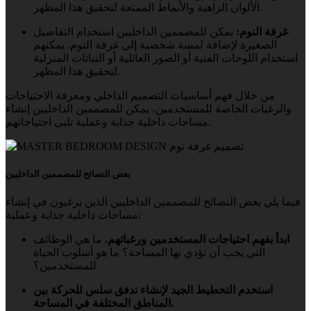
الألوان الزاهية والأنماط الممتعة لتحقيق هذا المظهر.
غرفة النوم:
يمكن للمصممين الداخليين استخدام التفاصيل
الصغيرة لإضافة لمسة شخصية إلى غرفة النوم. يمكنهم
استخدام اللوحات الفنية أو الصور العائلية أو النباتات المنزلية
لتحقيق هذا المظهر.
من خلال فهم أساسيات التصميم الداخلي ومعرفة الاحتياجات
والرغبات الخاصة للمستخدمين، يمكن للمصممين الداخليين إنشاء
مساحات داخلية جذابة وعملية تلبي احتياجاتهم.
بعض النصائح للمصممين الداخليين
فيما يلي بعض النصائح للمصممين الداخليين الذين يرغبون في إنشاء
مساحات داخلية جذابة وعملية:
ابدأ بفهم احتياجات المستخدمين ورغباتهم.
ما هي الوظائف
التي يجب أن تؤدي بها المساحة؟ ما هو أسلوب الحياة
للمستخدمين؟
استخدم التخطيط الجيد لإنشاء تدفق سلس للحركة بين
المناطق المختلفة في المساحة.