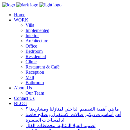
Home
WORK
Villa
Implemented
Interior
Architecture
Office
Bedroom
Residential
Clinic
Restaurant & Café
Reception
Mall
Bathroom
About Us
Our Team
Contact Us
BLOG
ما هي أهمية التصميم الداخلي لمنازلنا ومشاريعنا ؟
أهم أساسيات ديكور صالات الاستقبال ونصائح خاصة
بالمساحات الصغيرة!
تصميم الفيلا المثالية: مخططات الفلل