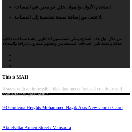
استخدم الألوان والمواد لخلق جو معين في المساحة.
لا تخف من إضافة لمسة شخصية إلى المساحة.
من خلال اتباع هذه النصائح، يمكن للمصممين الداخليين إنشاء مساحات داخلية
جذابة وعملية تلبي احتياجات المستخدمين وتجعلهم يشعرون بالراحة والسعادة.
This is MAH
It starts with an impossible idea that meets focused creativity and
converts into great result.
93 Gardenia Heights Mohammed Nagib Axis New Cairo / Cairo
Abdelsattar Amien Street / Mansoura