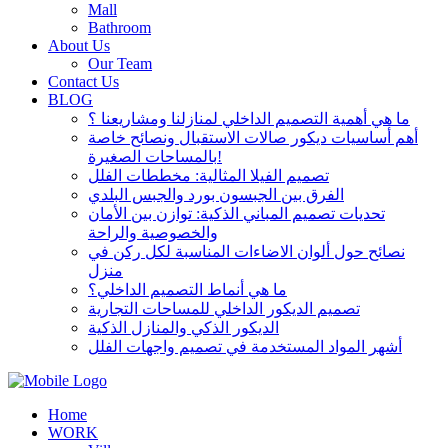
Mall
Bathroom
About Us
Our Team
Contact Us
BLOG
ما هي أهمية التصميم الداخلي لمنازلنا ومشاريعنا ؟
أهم أساسيات ديكور صالات الاستقبال ونصائح خاصة
بالمساحات الصغيرة!
تصميم الفيلا المثالية: مخططات الفلل
الفرق بين الجبسون بورد والجبس البلدي
تحديات تصميم المباني الذكية: توازن بين الأمان
والخصوصية والراحة
نصائح حول ألوان الاضاءات المناسبة لكل ركن في
منزل
ما هي أنماط التصميم الداخلي؟
تصميم الديكور الداخلي للمساحات التجارية
الديكور الذكي والمنازل الذكية
أشهر المواد المستخدمة في تصميم واجهات الفلل
Home
WORK