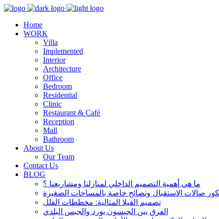
Home
WORK
Villa
Implemented
Interior
Architecture
Office
Bedroom
Residential
Clinic
Restaurant & Café
Reception
Mall
Bathroom
About Us
Our Team
Contact Us
BLOG
ما هي أهمية التصميم الداخلي لمنازلنا ومشاريعنا ؟
تصميم الفيلا المثالية: مخططات الفلل
الفرق بين الجبسون بورد والجبس البلدي