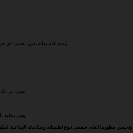
يُنصح بالاستعانة بفني مختص ذي خبرة في تركيب الجبس، لضمان جودة العمل وحصوله على أفضل النتائج.
يجب مراعاة الإضاءة عند تصميم الديكورات الجبسية، لضمان إظهارها بشكل جميل.
يجب تنظيف الديكورات الجبسية بشكل دوري باستخدام قطعة قماش ناعمة ورطبة.