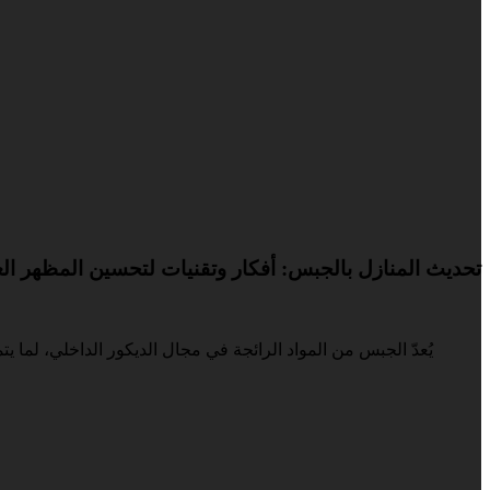
تحديث المنازل بالجبس: أفكار وتقنيات لتحسين المظهر الع
يُعدّ الجبس من المواد الرائجة في مجال الديكور الداخلي، لما 