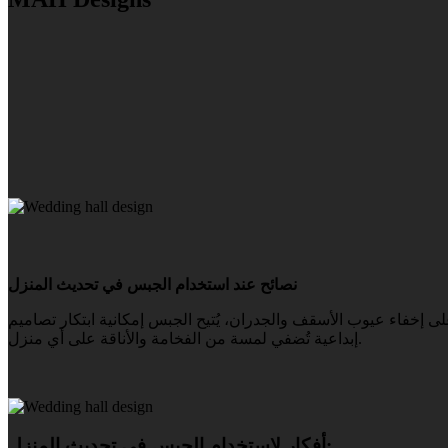
نصائح عند استخدام الجبس في تحديث المنزل
على إخفاء عيوب الأسقف والجدران، يُتيح الجبس إمكانية ابتكار تصاميم
إبداعية تُضفي لمسة من الفخامة والأناقة على أي منزل.
أفكار لاستخدام الجبس في تحديث المنزل: