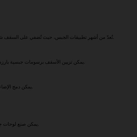
تُعدّ من أشهر تطبيقات الجبس، حيث تُضفي على السقف شكلاً هندسياً مميزاً يُخفي عيوبه ويُضفي لمسة من الفخامة على الغرفة.
يمكن تزيين الأسقف برسومات جبسية بارزة أو منحوتات ثلاثية الأبعاد، تُضفي على الغرفة لمسة من الفن والجمال.
يمكن دمج الإضاءة المخفية داخل الجبس، مما يُخلق أجواءً رومانسية ودافئة في الغرفة.
يمكن صنع لوحات جدارية بارزة من الجبس، تُضفي على الجدران لمسة من الإبداع والتميز.