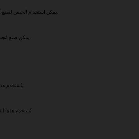
يمكن استخدام الجبس لصنع أعمدة وأقواس ديكورية تُضفي على المنزل لمسة من الفخامة والرقي.
يمكن صنع مُجسّمات جبسية ثلاثية الأبعاد تُضفي على المنزل لمسة من الفن والجمال.
تُستخدم هذه التقنية لصنع القطع الجبسية الكبيرة، مثل الأسقف المعلقة والأعمدة.
تُستخدم هذه التقنية لصنع القطع الجبسية الصغيرة، مثل الديكورات واللوحات الجدارية.