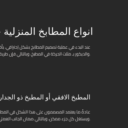
انواع المطابخ المنزلي
عند البدء في عملية تصميم المطابخ بشكل اِحترافي، يأخ
والديكور بـ مثلث الحركة في المطبخ، وبالتالي فإن طريقة تقسيم المطبخ ستعتمد على هذه الأمور بشكل رئيسيّ.
المطبخ الافقي أو المطبخ ذو الجدار 
عادةً ما يعتمد المصممون على هذا الشكل في المطابخ ذا
ويستغل كل جزء ممكن، وبالتالي ضمان الجانب العمليّ دون التخلّي عن الجانب الجماليّ في المطبخ.