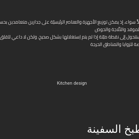
حول إلى نقطة ميّتة إذا لم يتم اِستغلالها بشكل صحيح، ولكن لا داعي للقلق 
بخ السفينة