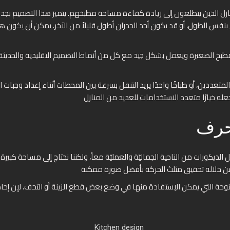
المنازل الذين يتطلعون إلى زيادة كفاءة مساحة مطبخهم. يتميز هذا التصميم 
نفس الطول، أو قد يكون أحد الجدران أطول قليلاً من الآخر. يمكن أن يكون هذ
المطبخ الصغيرة ويعمل بشكل جيد مع كل من
أنماط التصميم
التقليدية والحديث
متعددين، أو طباخًا واحدًا يريد التنقل بسرعة بين المحطات أثناء إعداد وجب
لديكورات من الناحية الجماليّة والعمليّة معاً، ولكننا نحتاج إلى مساحة كبيرة 
 التي يمكن الاِستفادة منها في وضع بعض قطع الزينة أو التحف، لإن إحاطة 