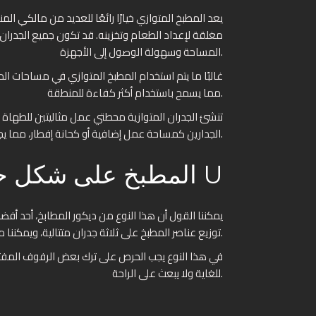
يعد المطبخ المتوازي خيارًا رائعًا للعديد من مالكي 
مغلقة لإعداد الطعام وتخزينه. قد تكون جميع الجدران ب
المساحة وسهولة الوصول إلى الأجهزة.
غالبًا ما يتم استخدام المطبخ المتوازي في مساحات 
مما يسمح باستخدام أكثر كفاءة للمنطقة.
تنشئ الجدران المتوازية محطتي عمل مثاليتين للطهاة ال
الجدارين كمساحة عمل إضافية أو كحانة إفطار، مما يجعله خيارًا متعدد الاستخدامات للعديد من المنازل.
المطبخ على شكل حرف U
يمكننا القول أن هذا النوع من ديكور المطابخ، أحد أفضل ا
توزيع عناصر المطبخ على ثلاثة جدران متتالية، ويمكننا من خلاله تحقيق مثلث الحركة بأفضل صورة ممكنة.
في هذا النوع يجب الحرص على ترك بعض الرفوف المفتوحة
للغاية ولا يبعث على الراحة.