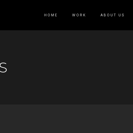
HOME
WORK
ABOUT US
S