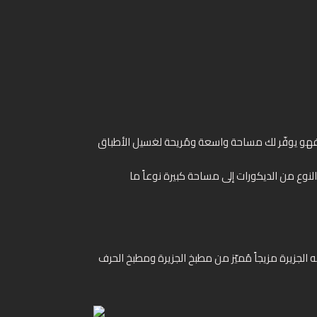
ّة، فهو يوفّر لك مساحة واسعة ومُريحة لغسيل الأطباق
 من مطبخ الجزيرة ومطبخ الحرف U، ولكنه خيارٌ أفضل للمطابخ الأقل مساحةً، وكما هو ظاهر من اِسمها فإن الجزيرة تكون ملتصقة بأحد جدران المطبخ