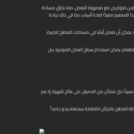
بجدارين متوازيين مع بعضهما البعض، مما يخلق مساحة
ا التصميم مفيدًا لعدة أسباب، بما في ذلك زيادة
ة. يمكن أن تعمل أيضًا في مساحات المطبخ الكبيرة،
ات الطعام. يمكن استخدام سطح العمل الموجود بين
نسبياً حتى نتمكّن من الحصول على نتائج مُبهرة، إذ يتم
المطبخ بالخزائن المُغلقة ستجعله يبدو جامداً