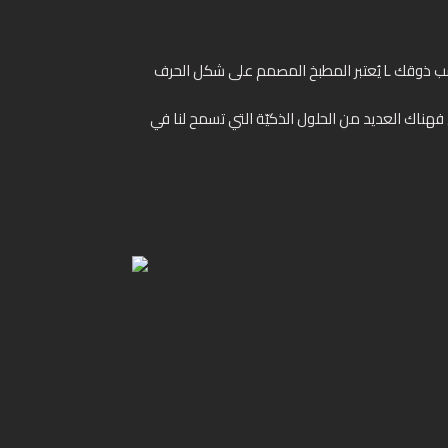
يُعتبر المطبخ المصمم على شكل الحرف L خياراً مميّزاً عند تخطيط المطابخ الصغيرة والكبيرة على حدٍّ سواء، إذ يمكن توزيع الأجهزة والعناصر الرئيسيّة على جدارين متعامدين بحسب ذوقك
فهناك العديد من الحلول الذكيّة التي تسمح لنا في